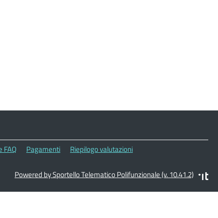
le FAQ
Pagamenti
Riepilogo valutazioni
Powered by Sportello Telematico Polifunzionale (v. 10.41.2)