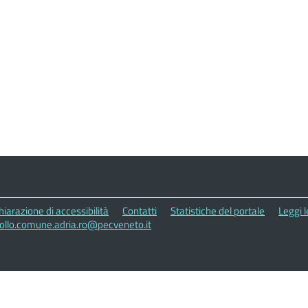
hiarazione di accessibilità
Contatti
Statistiche del portale
Leggi 
collo.comune.adria.ro@pecveneto.it