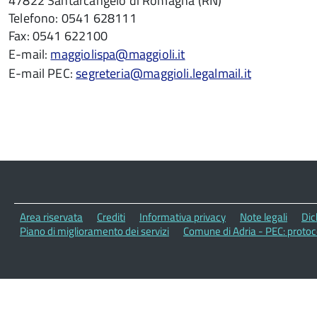
47822 Santarcangelo di Romagna (RN)
Telefono: 0541 628111
Fax: 0541 622100
E-mail:
maggiolispa@maggioli.it
E-mail PEC:
segreteria@maggioli.legalmail.it
Area riservata
Crediti
Informativa privacy
Note legali
Dic
Piano di miglioramento dei servizi
Comune di Adria - PEC: proto