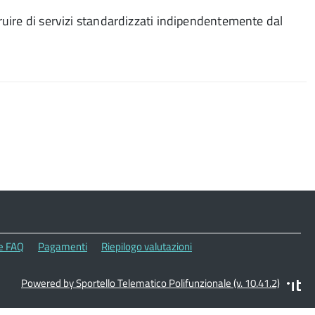
 fruire di servizi standardizzati indipendentemente dal
le FAQ
Pagamenti
Riepilogo valutazioni
Powered by Sportello Telematico Polifunzionale (v. 10.41.2)