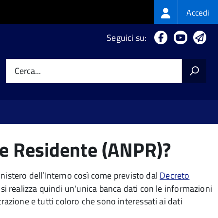
Login
Accedi
menu
Facebook
Youtub
Te
Seguici su:
Cerca...
ne Residente (ANPR)?
inistero dell’Interno così come previsto dal
Decreto
NPR si realizza quindi un'unica banca dati con le informazioni
azione e tutti coloro che sono interessati ai dati