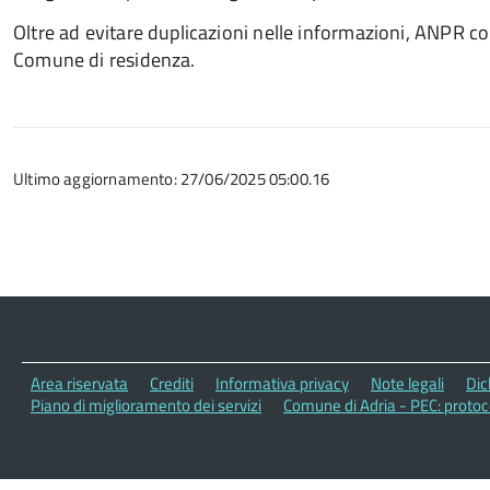
Oltre ad evitare duplicazioni nelle informazioni, ANPR con
Comune di residenza.
Ultimo aggiornamento: 27/06/2025 05:00.16
Area riservata
Crediti
Informativa privacy
Note legali
Dic
Piano di miglioramento dei servizi
Comune di Adria - PEC: proto