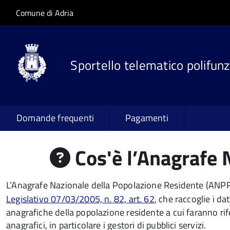
Salta al contenuto principale
Skip to site navigation
Comune di Adria
Sportello telematico polifunz
Domande frequenti
Pagamenti
Cos'è l’Anagrafe 
L’Anagrafe Nazionale della Popolazione Residente (ANPR) è
Legislativo 07/03/2005, n. 82, art. 62
, che raccoglie i da
anagrafiche della popolazione residente a cui faranno rif
anagrafici, in particolare i gestori di pubblici servizi.