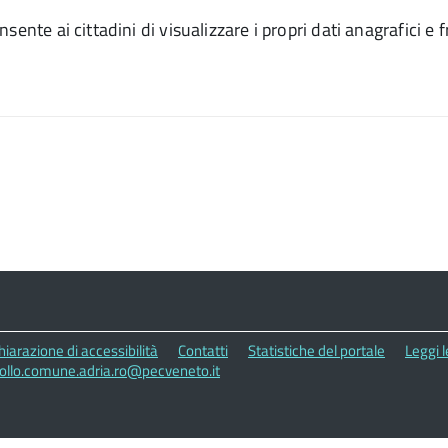
sente ai cittadini di visualizzare i propri dati anagrafici e
hiarazione di accessibilità
Contatti
Statistiche del portale
Leggi 
collo.comune.adria.ro@pecveneto.it