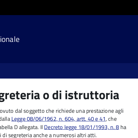
ionale
egreteria o di istruttoria
vo dovuto dal soggetto che richiede una prestazione agli
 dalla
Legge 08/06/1962, n. 604, artt. 40 e 41
, che
bella D allegata. Il
Decreto legge 18/01/1993, n. 8
ha
di segreteria anche a numerosi altri atti.