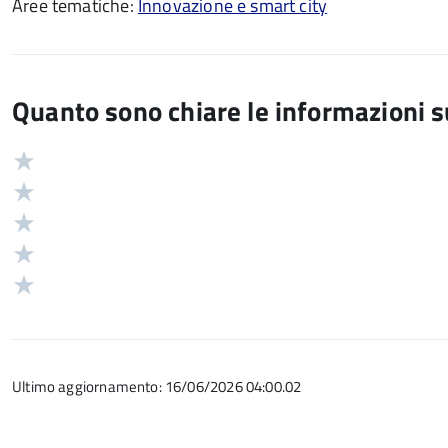
Aree tematiche:
Innovazione e smart city
Quanto sono chiare le informazioni 
Valuta
Valutazione
5
Valuta
stelle
4
Valuta
su
stelle
3
Valuta
5
su
stelle
2
Valuta
5
su
stelle
1
5
su
stelle
5
su
Ultimo aggiornamento: 16/06/2026 04:00.02
5