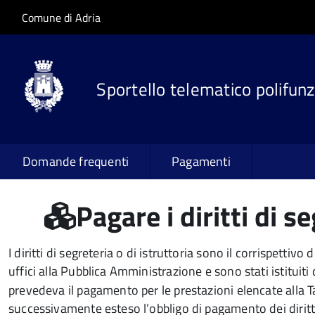
Salta al contenuto principale
Skip to site navigation
Comune di Adria
Sportello telematico polifunz
Domande frequenti
Pagamenti
Pagare i diritti di s
I diritti di segreteria o di istruttoria sono il corrispetti
uffici alla Pubblica Amministrazione e sono stati istituiti
prevedeva il pagamento per le prestazioni elencate alla Ta
successivamente esteso l’obbligo di pagamento dei diritti 