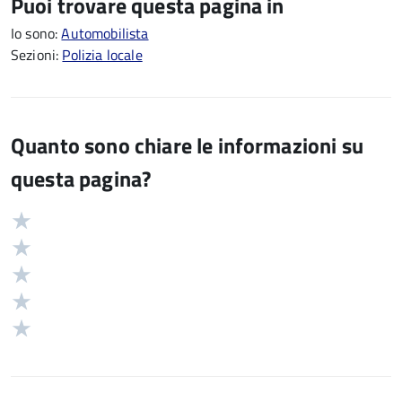
Puoi trovare questa pagina in
Io sono:
Automobilista
Sezioni:
Polizia locale
Quanto sono chiare le informazioni su
questa pagina?
Valuta
Valutazione
5
Valuta
stelle
4
Valuta
su
stelle
3
Valuta
5
su
stelle
2
Valuta
5
su
stelle
1
5
su
stelle
5
su