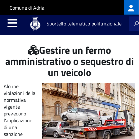
Log
Salta al contenuto principale
Skip to site navigation
Comune di Adria
me
Sportello telematico polifunzionale
Gestire un fermo
amministrativo o sequestro di
un veicolo
Alcune
violazioni della
normativa
vigente
prevedono
l'applicazione
di una
sanzione