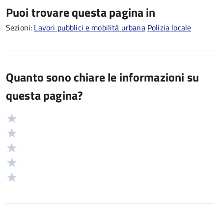
Puoi trovare questa pagina in
Sezioni:
Lavori pubblici e mobilità urbana
Polizia locale
Quanto sono chiare le informazioni su
questa pagina?
Valuta
Valutazione
5
Valuta
stelle
4
Valuta
su
stelle
3
Valuta
5
su
stelle
2
Valuta
5
su
stelle
1
5
su
stelle
5
su