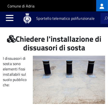
Log
Salta al contenuto principale
Skip to site navigation
Comune di Adria
me
Sportello telematico polifunzionale
Chiedere l'installazione di
dissuasori di sosta
I dissuasori di
sosta sono
elementi fissi
installabili sul
suolo pubblico
che: